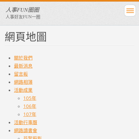
人事FUN圈圈
人事好友FUN一圈
網頁地圖
關於我們
最新消息
留言板
網路相簿
活動成果
105年
106年
107年
活動行事曆
網路讀書會
花絮翦影