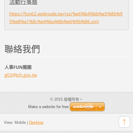
活動行事曆
https://fun62.webnode.tw/rss/%e6%b4%bb%e5%8b%9
5%e8%a1%8c%e4%ba%8b%e6%9b%86.xml
聯絡我們
人事FUN圈圈
g03@tch.
gov.tw
© 2015 版權所有。
Make a website for free
View:
Mobile
|
Desktop