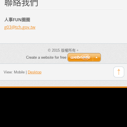
聯絡我們
人事FUN圈圈
g03@tch.
gov.tw
© 2015 版權所有。
Create a website for free
View:
Mobile
|
Desktop